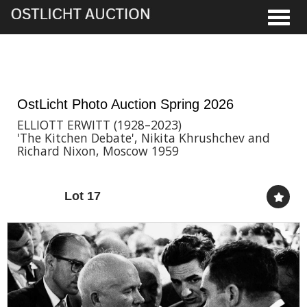
Toggle
28th May, 2026 16:00
OstLicht Photo Auction Spring 2026
ELLIOTT ERWITT (1928–2023)
'The Kitchen Debate', Nikita Khrushchev and
Richard Nixon, Moscow 1959
Lot 17