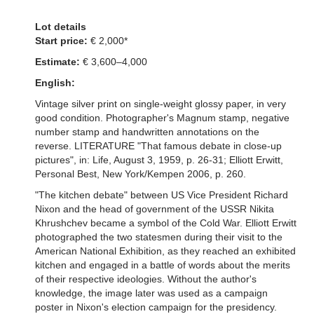
Lot details
Start price:
€ 2,000*
Estimate:
€ 3,600–4,000
English:
Vintage silver print on single-weight glossy paper, in very
good condition. Photographer's Magnum stamp, negative
number stamp and handwritten annotations on the
reverse. LITERATURE "That famous debate in close-up
pictures", in: Life, August 3, 1959, p. 26-31; Elliott Erwitt,
Personal Best, New York/Kempen 2006, p. 260.
"The kitchen debate" between US Vice President Richard
Nixon and the head of government of the USSR Nikita
Khrushchev became a symbol of the Cold War. Elliott Erwitt
photographed the two statesmen during their visit to the
American National Exhibition, as they reached an exhibited
kitchen and engaged in a battle of words about the merits
of their respective ideologies. Without the author's
knowledge, the image later was used as a campaign
poster in Nixon's election campaign for the presidency.