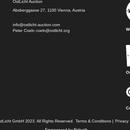
OstLicht Auction
Absberggasse 27, 1100 Vienna, Austria
info@ostlicht-auction.com
We
Peter Coeln
coeln@ostlicht.org
Os
C
tLicht GmbH 2023. All Rights Reserved.
Terms & Conditions
|
Privacy 
Empowered by Bidpath