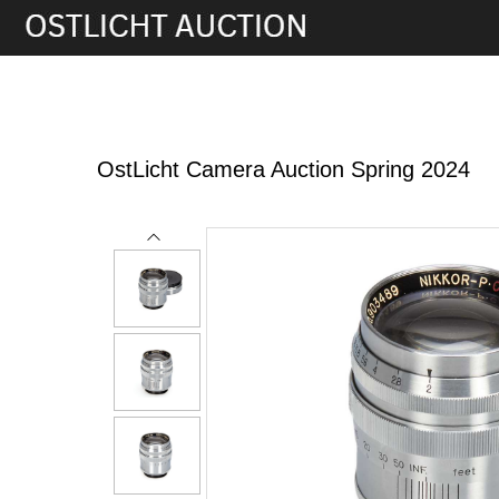
5th Jun, 2024 13:00
OstLicht Camera Auction Spring 2024