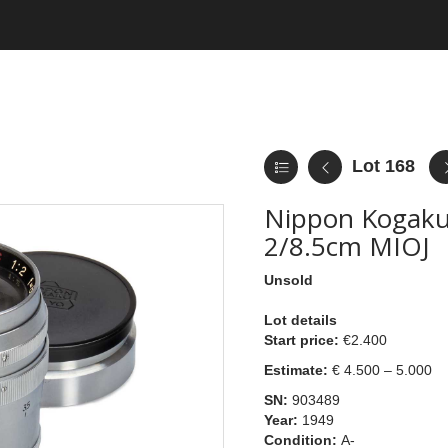
Lot 168
Nippon Kogaku
2/8.5cm MIOJ
Unsold
Lot details
Start price:
€2.400
Estimate:
€ 4.500 – 5.000
SN:
903489
Year:
1949
Condition:
A-