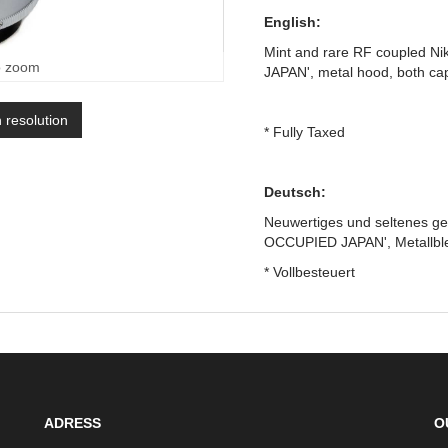
English:
Mint and rare RF coupled N
o zoom
JAPAN', metal hood, both ca
h resolution
* Fully Taxed
Deutsch:
Neuwertiges und seltenes ge
OCCUPIED JAPAN', Metallble
* Vollbesteuert
ADRESS
O