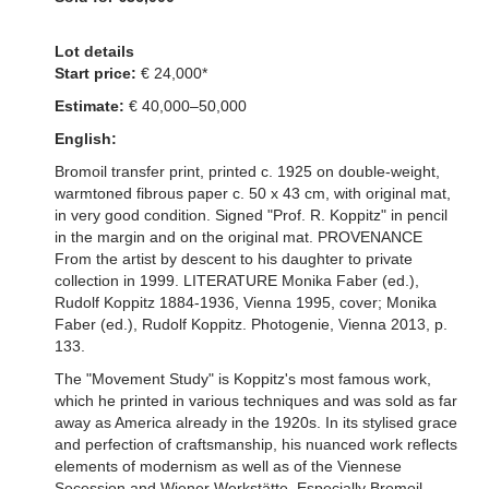
Lot details
Start price:
€ 24,000*
Estimate:
€ 40,000–50,000
English:
Bromoil transfer print, printed c. 1925 on double-weight,
warmtoned fibrous paper c. 50 x 43 cm, with original mat,
in very good condition. Signed "Prof. R. Koppitz" in pencil
in the margin and on the original mat. PROVENANCE
From the artist by descent to his daughter to private
collection in 1999. LITERATURE Monika Faber (ed.),
Rudolf Koppitz 1884-1936, Vienna 1995, cover; Monika
Faber (ed.), Rudolf Koppitz. Photogenie, Vienna 2013, p.
133.
The "Movement Study" is Koppitz's most famous work,
which he printed in various techniques and was sold as far
away as America already in the 1920s. In its stylised grace
and perfection of craftsmanship, his nuanced work reflects
elements of modernism as well as of the Viennese
Secession and Wiener Werkstätte. Especially Bromoil