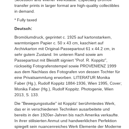
transfer prints in larger format are high-quality collectibles
in demand.
* Fully taxed
Deutsch:
Bromölumdruck, geprintet c. 1925 auf kartonstarkem,
warmtonigem Papier c. 50 x 43 cm, kaschiert auf
Archivkarton mit Original-Passepartout 61 x 44.2 cm, in
sehr gutem Zustand. Im unteren Rand sowie am
Passepartout mit Bleistift signiert "Prof. R. Koppitz",
rückseitig Fotografenstempel sowie PROVENIENZ 1999
aus dem Nachlass des Fotografen von dessen Tochter für
eine Privatsammlung erworben. LITERATUR Monika
Faber (Hg.), Rudolf Koppitz 1884-1936, Wien 1995, Cover;
Monika Faber (Hg.), Rudolf Koppitz. Photogenie, Wien
2013, S. 133.
Die "Bewegungsstudie" ist Koppitz' berühmtestes Werk,
das er in verschiedenen Techniken ausarbeitete und
bereits in den 1920er-Jahren bis nach Amerika verkaufte.
In ihrer stilisierten Anmut und handwerklichen Perfektion
spiegelt sein nuancenreiches Werk Elemente der Moderne