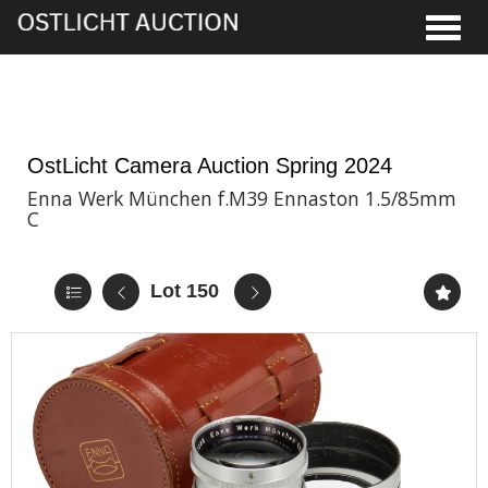
Toggle
5th Jun, 2024 13:00
OstLicht Camera Auction Spring 2024
Enna Werk München f.M39 Ennaston 1.5/85mm
C
Lot 150