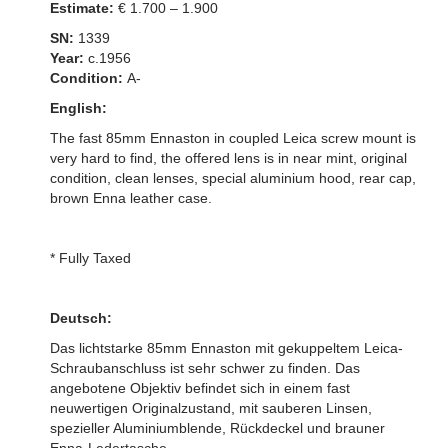
Estimate:
€ 1.700 – 1.900
SN:
1339
Year:
c.1956
Condition:
A-
English:
The fast 85mm Ennaston in coupled Leica screw mount is
very hard to find, the offered lens is in near mint, original
condition, clean lenses, special aluminium hood, rear cap,
brown Enna leather case.
* Fully Taxed
Deutsch:
Das lichtstarke 85mm Ennaston mit gekuppeltem Leica-
Schraubanschluss ist sehr schwer zu finden. Das
angebotene Objektiv befindet sich in einem fast
neuwertigen Originalzustand, mit sauberen Linsen,
spezieller Aluminiumblende, Rückdeckel und brauner
Enna-Ledertasche.