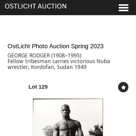
Toggle
2nd Jun, 2023 17:00
OstLicht Photo Auction Spring 2023
GEORGE RODGER (1908–1995)
Fellow tribesman carries victorious Nuba
wrestler, Kordofan, Sudan 1949
Lot 129