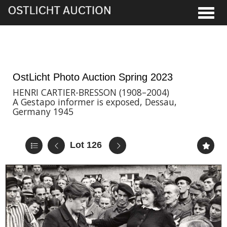
Toggle
2nd Jun, 2023 17:00
OstLicht Photo Auction Spring 2023
HENRI CARTIER-BRESSON (1908–2004)
A Gestapo informer is exposed, Dessau,
Germany 1945
Lot 126