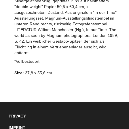
Silbergelatineabzug, geprintet 1989 auf halbmattem
"double-weight" Papier 50,5 x 60,4 cm, in
ausgezeichnetem Zustand. Aus originalem "In our Time"
Ausstellungsset. Magnum-Ausstellungsblindstempel im
unteren Rand rechts, rückseitig Fotografenstempel.
LITERATUR William Manchester (Hg.), In our Time. The
world as seen by Magnum photographers, London 1989,
S. 42. Ein weiblicher Gestapo-Spitzel, der sich als
Flüchtling in einem Vertriebenenlager ausgibt, wird
enttarnt.
*Vollbesteuert.
Size:
37,8 x 55,6 cm
PRIVACY
IMPRINT