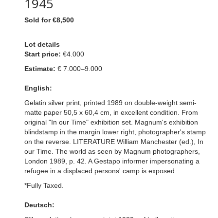
1945
Sold for €8,500
Lot details
Start price:
€4.000
Estimate:
€ 7.000–9.000
English:
Gelatin silver print, printed 1989 on double-weight semi-
matte paper 50,5 x 60,4 cm, in excellent condition. From
original "In our Time" exhibition set. Magnum's exhibition
blindstamp in the margin lower right, photographer's stamp
on the reverse. LITERATURE William Manchester (ed.), In
our Time. The world as seen by Magnum photographers,
London 1989, p. 42. A Gestapo informer impersonating a
refugee in a displaced persons' camp is exposed.
*Fully Taxed.
Deutsch: