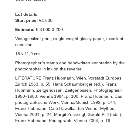
Lot details
Start price:
€1.600
Estimate:
€ 3.000-3.2
00
Vintage silver print, single-weight glossy paper, excellent
condition
18 x 11,9 cm
Photographer’s stamp and handwritten annotation by the
photographer in ink on the reverse
LITERATURE Franz Hubmann, Wien. Vorstadt Europas,
Zurich 1963, p. 55; Hans Schaumberger (ed.), Franz
Hubmann, Zeitgenossen, Zeitgenossen. Photographien
1950–1980, Vienna 1984, p. 100; Franz Hubmann, Das
photographische Werk, Vienna/Munich 1999, p. 144;
Franz Hubmann, Café Hawelka. Ein Wiener Mythos,
Vienna 2001, p. 24; Margit Zuckriegl, Gerald Piffl (eds.),
Franz Hubmann. Photograph, Vienna 2004, p. 16.