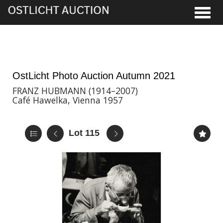
Toggle
19th Nov, 2021 17:00
OstLicht Photo Auction Autumn 2021
FRANZ HUBMANN (1914–2007)
Café Hawelka, Vienna 1957
Lot 115