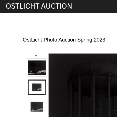
2nd Jun, 2023 17:00
OstLicht Photo Auction Spring 2023