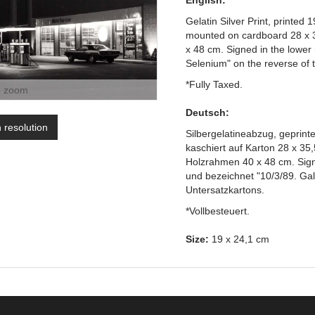
English:
Gelatin Silver Print, printed
mounted on cardboard 28 x 3
x 48 cm. Signed in the lower 
Selenium" on the reverse of 
*Fully Taxed.
o zoom
Deutsch:
h resolution
Silbergelatineabzug, geprint
kaschiert auf Karton 28 x 3
Holzrahmen 40 x 48 cm. Signie
und bezeichnet "10/3/89. Gal
Untersatzkartons.
*Vollbesteuert.
Size:
19 x 24,1 cm