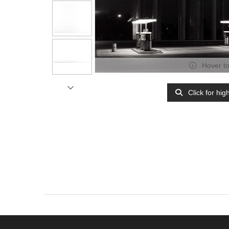
Hover t
Click for hig